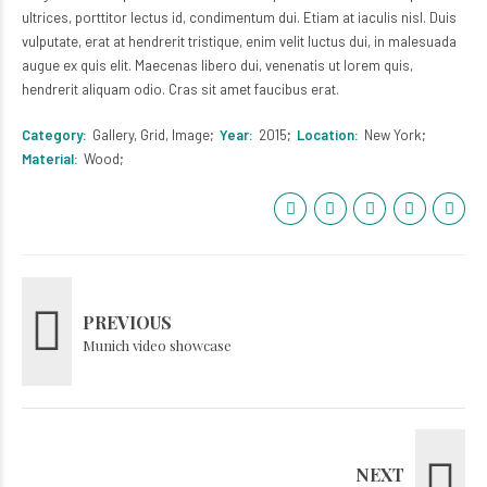
ultrices, porttitor lectus id, condimentum dui. Etiam at iaculis nisl. Duis
vulputate, erat at hendrerit tristique, enim velit luctus dui, in malesuada
augue ex quis elit. Maecenas libero dui, venenatis ut lorem quis,
hendrerit aliquam odio. Cras sit amet faucibus erat.
Category
Gallery, Grid, Image
Year
2015
Location
New York
Material
Wood
PREVIOUS
Munich video showcase
NEXT