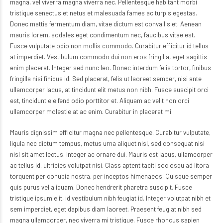
magna, vel viverra magna viverra nec. Pellentesque habitant morbi
tristique senectus et netus et malesuada fames ac turpis egestas.
Donec mattis fermentum diam, vitae dictum est convallis et. Aenean
mauris lorem, sodales eget condimentum nec, faucibus vitae est.
Fusce vulputate odio non mollis commodo. Curabitur efficitur id tellus
at imperdiet. Vestibulum commodo dui non eros fringilla, eget sagittis
enim placerat. Integer sed nunc leo. Donec interdum felis tortor, finibus
fringilla nisi finibus id. Sed placerat, felis ut laoreet semper, nisi ante
ullamcorper lacus, at tincidunt elit metus non nibh. Fusce suscipit orci
est, tincidunt eleifend odio porttitor et. Aliquam ac velit non orci
ullamcorper molestie at ac enim. Curabitur in placerat mi.
Mauris dignissim efficitur magna nec pellentesque. Curabitur vulputate,
ligula nec dictum tempus, metus urna aliquet nisl, sed consequat nisi
nisl sit amet lectus. Integer ac ornare dui. Mauris est lacus, ullamcorper
ac tellus id, ultricies volutpat nisi. Class aptent taciti sociosqu ad litora
torquent per conubia nostra, per inceptos himenaeos. Quisque semper
quis purus vel aliquam. Donec hendrerit pharetra suscipit. Fusce
tristique ipsum elit, id vestibulum nibh feugiat id. Integer volutpat nibh et
sem imperdiet, eget dapibus diam laoreet. Praesent feugiat nibh sed
magna ullamcorper, nec viverra mi tristique. Fusce rhoncus sapien